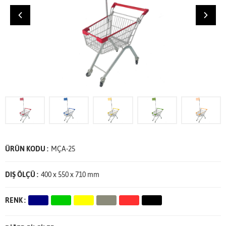
ÜRÜN KODU :
MÇA-25
DIŞ ÖLÇÜ :
400 x 550 x 710 mm
RENK :