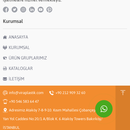
işletmelere hizmet vermekteyiz.
Kurumsal
ANASAYFA
KURUMSAL
ÜRÜN GRUPLARIMIZ
KATALOGLAR
İLETİŞİM
info@viraplastik.com
+90 212 909 32 60
+90 546 583 64 47
Adresimiz Ataköy 7-8-9-10. Kısım Mahallesi Çobançeşme E-5
Yan Yol Caddesi No:20/1 A/Blok K. 6 Ataköy Towers Bakırköy/
İSTANBUL