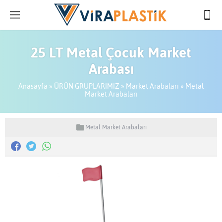
25 LT Metal Çocuk Market
Arabası
Anasayfa
»
ÜRÜN GRUPLARIMIZ
»
Market Arabaları
»
Metal
Market Arabaları
Metal Market Arabaları