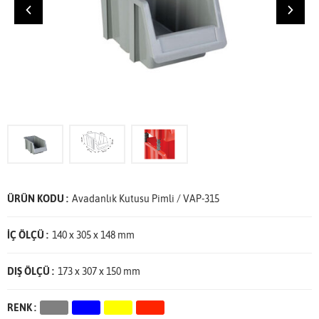
ÜRÜN KODU :
Avadanlık Kutusu Pimli / VAP-315
İÇ ÖLÇÜ :
140 x 305 x 148 mm
DIŞ ÖLÇÜ :
173 x 307 x 150 mm
RENK :