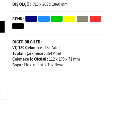
DIŞ ÖLÇÜ :
915 x 205 x 1860 mm
RENK :
DİĞER BİLGİLER :
VÇ-120 Çekmece :
154 Adet
Toplam Çekmece :
154 Adet
Çekmece İç Ölçüsü :
112 x 193 x 71 mm
Boya :
Elektrostatik Toz Boya