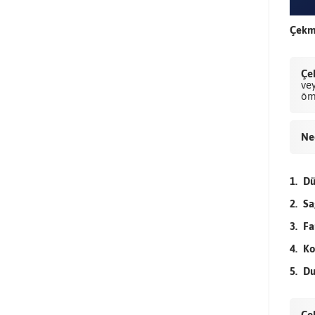
Çekme
Çe
vey
ömü
Ne
Dü
Sa
Fa
Ko
Du
Çe