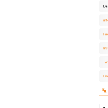
Dah
in
Fa
Ins
Twi
Lin