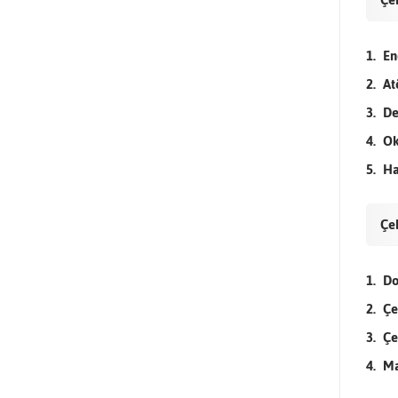
En
At
De
Ok
Ha
Çe
Do
Çe
Çe
Ma