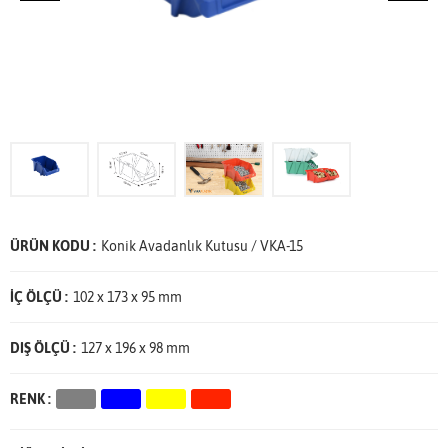
ÜRÜN KODU :
Konik Avadanlık Kutusu / VKA-15
İÇ ÖLÇÜ :
102 x 173 x 95 mm
DIŞ ÖLÇÜ :
127 x 196 x 98 mm
RENK :