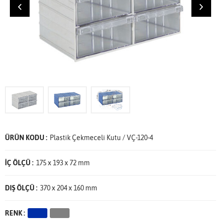
ÜRÜN KODU :
Plastik Çekmeceli Kutu / VÇ-120-4
İÇ ÖLÇÜ :
175 x 193 x 72 mm
DIŞ ÖLÇÜ :
370 x 204 x 160 mm
RENK :