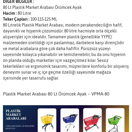
DİĞER BİLGİLER :
80 Lt Plastik Market Arabası Örümcek Ayak
Hacim :
80 Litre
Teker Çapları :
100-115-125 ML
80 Litrelik Plastik Market Arabası, modern perakendeciliğin hafif,
dayanıklı ve hijyenik çözümüdür. 80 litre hacmiyle orta ölçekli
alışverişler için idealdir. Tamamen plastik (genellikle YYPE)
malzemeden üretildiği için paslanmaz, darbelere karşı dirençlidir
ve metal arabalara göre çok daha hafiftir. Pürüzsüz yüzeyi
sayesinde kolayca yıkanabilir ve temizlenebilir, bu da onu hijyenin
ön planda olduğu marketler için vazgeçilmez kılar. Sessiz
tekerlekleri ve ergonomik tasarımı, müşterilere konforlu bir alışveriş
deneyimi sunar ve iç içe geçme özelliği sayesinde mağaza
içerisinde yer tasarrufu sağlar.
Plastik Market Arabası 80 Lt Örümcek Ayak – VPMA-80