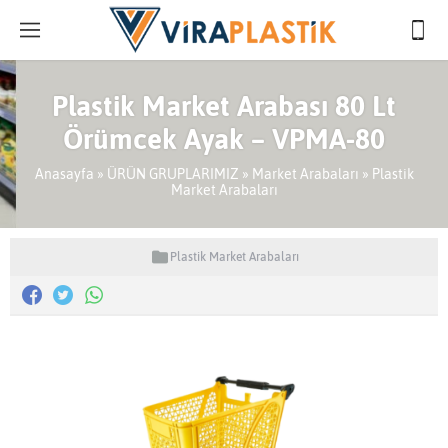
Plastik Market Arabası 80 Lt
Örümcek Ayak – VPMA-80
Anasayfa
»
ÜRÜN GRUPLARIMIZ
»
Market Arabaları
»
Plastik
Market Arabaları
Plastik Market Arabaları