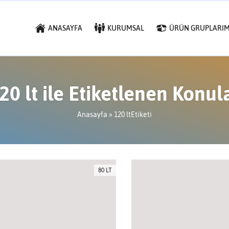
ANASAYFA
KURUMSAL
ÜRÜN GRUPLARIM
20 lt ile Etiketlenen Konul
Anasayfa
»
120 ltEtiketi
80 LT