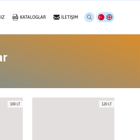
IZ
KATALOGLAR
İLETİŞİM
ar
100 LT
120 LT