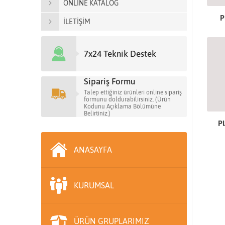
ONLİNE KATALOG
P
İLETİŞİM
7x24 Teknik Destek
Sipariş Formu
Talep ettiğiniz ürünleri online sipariş
formunu doldurabilirsiniz. (Ürün
Kodunu Açıklama Bölümüne
Belirtiniz.)
Pl
ANASAYFA
KURUMSAL
ÜRÜN GRUPLARIMIZ