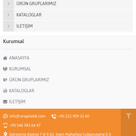
ÜRÜN GRUPLARIMIZ
KATALOGLAR
İLETİŞİM
Kurumsal
ANASAYFA
KURUMSAL
ÜRÜN GRUPLARIMIZ
KATALOGLAR
İLETİŞİM
info@viraplastik.com
+90 212 909 32 60
+90 546 583 64 47
Adresimiz Ataköy 7-8-9-10. Kısım Mahallesi Çobançeşme E-5