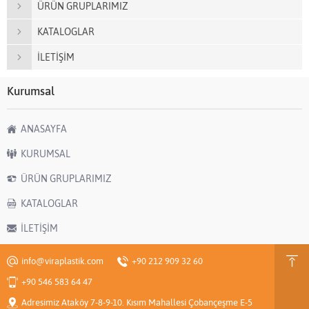
ÜRÜN GRUPLARIMIZ
KATALOGLAR
İLETİŞİM
Kurumsal
ANASAYFA
KURUMSAL
ÜRÜN GRUPLARIMIZ
KATALOGLAR
İLETİŞİM
info@viraplastik.com
+90 212 909 32 60
+90 546 583 64 47
Adresimiz Ataköy 7-8-9-10. Kısım Mahallesi Çobançeşme E-5