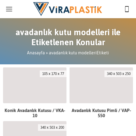
avadanlık kutu modelleri ile
Etiketlenen Konular
Anasayfa
»
avadanlık kutu modelleriEtiketi
105 x 170 x 77
340 x 503 x 250
Konik Avadanlık Kutusu / VKA-
Avadanlık Kutusu Pimli / VAP-
10
550
340 x 503 x 200