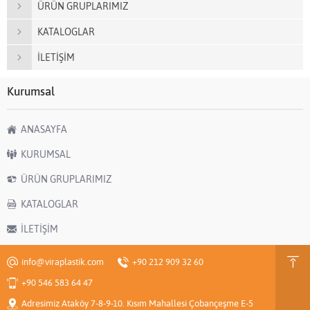
ÜRÜN GRUPLARIMIZ
KATALOGLAR
İLETİŞİM
Kurumsal
ANASAYFA
KURUMSAL
ÜRÜN GRUPLARIMIZ
KATALOGLAR
İLETİŞİM
info@viraplastik.com
+90 212 909 32 60
+90 546 583 64 47
Adresimiz Ataköy 7-8-9-10. Kısım Mahallesi Çobançeşme E-5