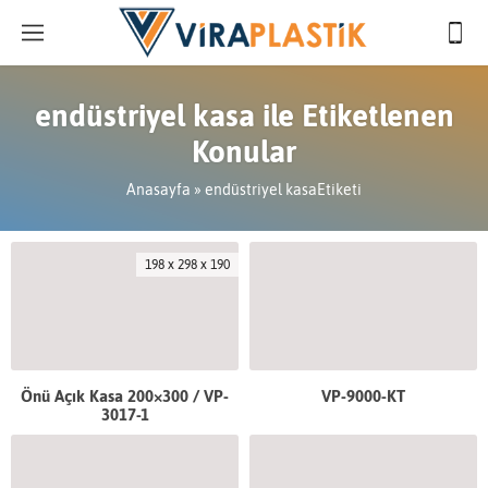
endüstriyel kasa ile Etiketlenen
Konular
Anasayfa
»
endüstriyel kasaEtiketi
198 x 298 x 190
Önü Açık Kasa 200×300 / VP-
VP-9000-KT
3017-1