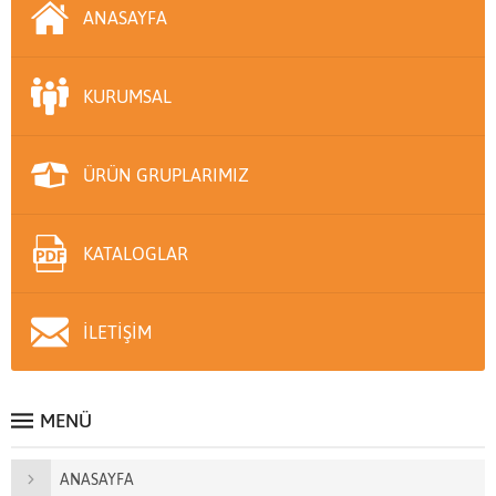
ANASAYFA
KURUMSAL
ÜRÜN GRUPLARIMIZ
KATALOGLAR
İLETİŞİM
MENÜ
ANASAYFA