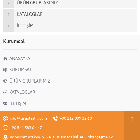
ÜRÜN GRUPLARIMIZ
KATALOGLAR
İLETİŞİM
Kurumsal
ANASAYFA
KURUMSAL
ÜRÜN GRUPLARIMIZ
KATALOGLAR
İLETİŞİM
info@viraplastik.com
+90 212 909 32 60
+90 546 583 64 47
Adresimiz Ataköy 7-8-9-10. Kısım Mahallesi Çobançeşme E-5