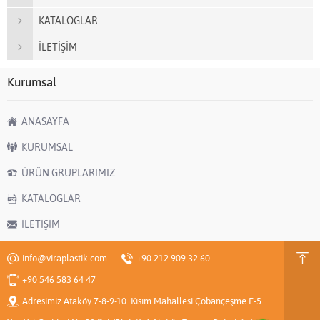
KATALOGLAR
İLETİŞİM
Kurumsal
ANASAYFA
KURUMSAL
ÜRÜN GRUPLARIMIZ
KATALOGLAR
İLETİŞİM
info@viraplastik.com
+90 212 909 32 60
+90 546 583 64 47
Adresimiz Ataköy 7-8-9-10. Kısım Mahallesi Çobançeşme E-5