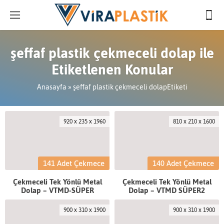
şeffaf plastik çekmeceli dolap ile
Etiketlenen Konular
Anasayfa
»
şeffaf plastik çekmeceli dolapEtiketi
920 x 235 x 1960
810 x 210 x 1600
141 Adet Çekmece
140 Adet Çekmece
Çekmeceli Tek Yönlü Metal
Çekmeceli Tek Yönlü Metal
Dolap – VTMD-SÜPER
Dolap – VTMD SÜPER2
900 x 310 x 1900
900 x 310 x 1900