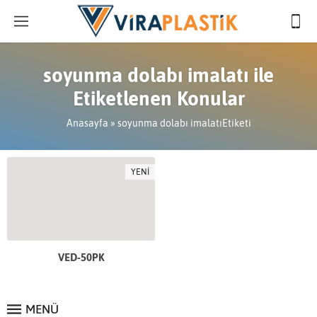
soyunma dolabı imalatı ile
Etiketlenen Konular
Anasayfa
»
soyunma dolabı imalatıEtiketi
YENİ
VED-50PK
MENÜ