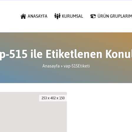
ANASAYFA
KURUMSAL
ÜRÜN GRUPLARIM
p-515 ile Etiketlenen Konu
Anasayfa
»
vap-515Etiketi
253 x 402 x 150