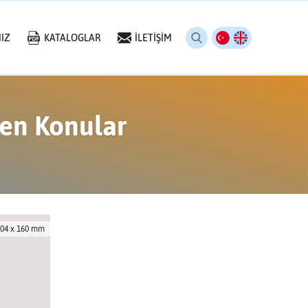
IZ
KATALOGLAR
İLETİŞİM
nen Konular
204 x 160 mm