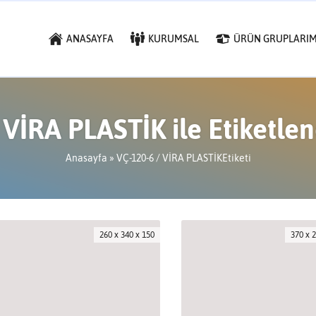
ANASAYFA
KURUMSAL
ÜRÜN GRUPLARIM
 VİRA PLASTİK ile Etiketle
Anasayfa
»
VÇ-120-6 / VİRA PLASTİKEtiketi
260 x 340 x 150
370 x 