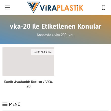
vka-20 ile Etiketlenen Konular
Anasayfa
»
vka-20Etiketi
160 x 243 x 160
Konik Avadanlık Kutusu / VKA-
20
MENÜ