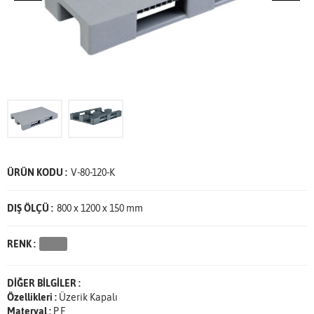
ÜRÜN KODU :
V-80-120-K
DIŞ ÖLÇÜ :
800 x 1200 x 150 mm
RENK :
DİĞER BİLGİLER :
Özellikleri :
Üzerik Kapalı
Materyal :
P.E