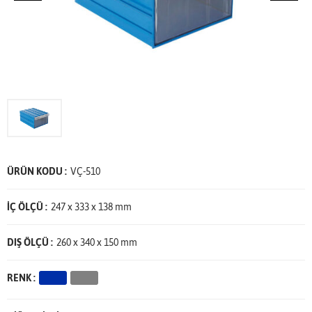
ÜRÜN KODU :
VÇ-510
İÇ ÖLÇÜ :
247 x 333 x 138 mm
DIŞ ÖLÇÜ :
260 x 340 x 150 mm
RENK :