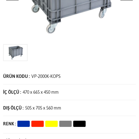
ÜRÜN KODU :
VP-2000K-KOPS
İÇ ÖLÇÜ :
470 x 665 x 450 mm
DIŞ ÖLÇÜ :
505 x 705 x 560 mm
RENK :