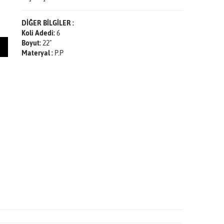
DİĞER BİLGİLER :
Koli Adedi:
6
Boyut:
22"
Materyal :
P.P