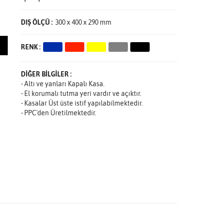
DIŞ ÖLÇÜ :
300 x 400 x 290 mm
RENK :
DİĞER BİLGİLER :
- Altı ve yanları Kapalı Kasa.
- El korumalı tutma yeri vardır ve açıktır.
- Kasalar Üst üste istif yapılabilmektedir.
- PPC'den Üretilmektedir.