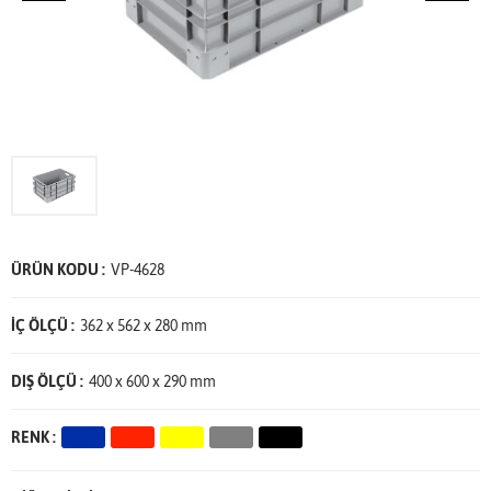
ÜRÜN KODU :
VP-4628
İÇ ÖLÇÜ :
362 x 562 x 280 mm
DIŞ ÖLÇÜ :
400 x 600 x 290 mm
RENK :