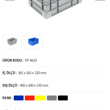
ÜRÜN KODU :
VP-4632
İÇ ÖLÇÜ :
365 x 565 x 320 mm
DIŞ ÖLÇÜ :
400 x 600 x 330 mm
RENK :