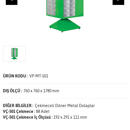
ÜRÜN KODU :
VP-MT-501
DIŞ ÖLÇÜ :
760 x 760 x 1780 mm
DİĞER BİLGİLER :
Çekmeceli Döner Metal Dolaplar
VÇ-501 Çekmece :
88 Adet
VÇ-501 Çekmece İç Ölçüsü :
192 x 291 x 111 mm