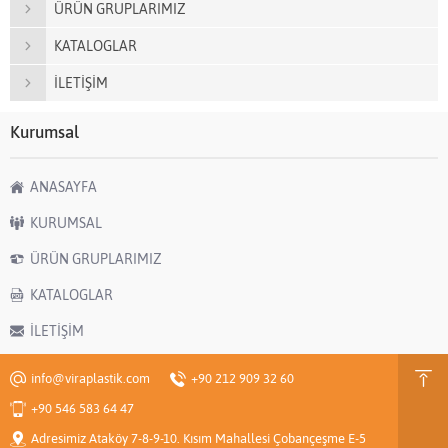
ÜRÜN GRUPLARIMIZ
KATALOGLAR
İLETİŞİM
Kurumsal
ANASAYFA
KURUMSAL
ÜRÜN GRUPLARIMIZ
KATALOGLAR
İLETİŞİM
info@viraplastik.com
+90 212 909 32 60
+90 546 583 64 47
Adresimiz Ataköy 7-8-9-10. Kısım Mahallesi Çobançeşme E-5