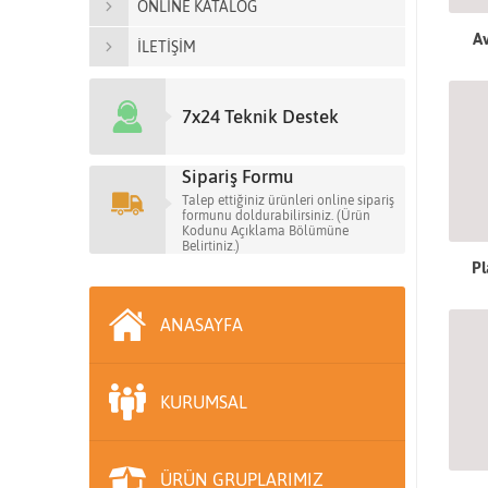
ONLİNE KATALOG
Av
İLETİŞİM
7x24 Teknik Destek
Sipariş Formu
Talep ettiğiniz ürünleri online sipariş
formunu doldurabilirsiniz. (Ürün
Kodunu Açıklama Bölümüne
Belirtiniz.)
Pl
ANASAYFA
KURUMSAL
ÜRÜN GRUPLARIMIZ