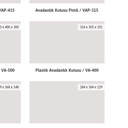
 VAP-415
Avadanlık Kutusu Pimli / VAP-315
0 x 400 x 300
314 x 505 x 191
/ VA-500
Plastik Avadanlık Kutusu / VA-400
9 x 368 x 148
184 x 304 x 129