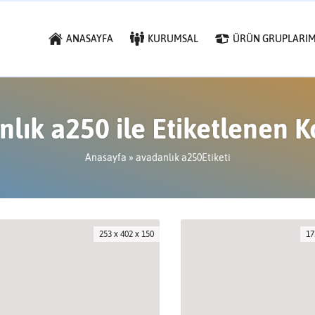
ANASAYFA
KURUMSAL
ÜRÜN GRUPLARIM
lık a250 ile Etiketlenen 
Anasayfa
»
avadanlık a250Etiketi
253 x 402 x 150
17