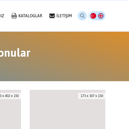
IZ
KATALOGLAR
İLETİŞİM
Konular
3 x 402 x 150
173 x 307 x 150