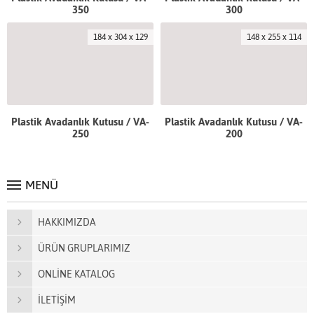
350
300
184 x 304 x 129
148 x 255 x 114
Plastik Avadanlık Kutusu / VA-
Plastik Avadanlık Kutusu / VA-
250
200
MENÜ
HAKKIMIZDA
ÜRÜN GRUPLARIMIZ
ONLİNE KATALOG
İLETİŞİM