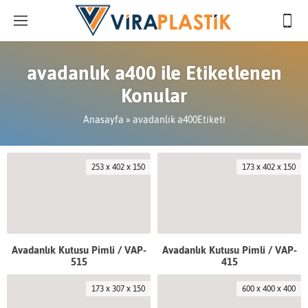
avadanlık a400 ile Etiketlenen
Konular
Anasayfa
»
avadanlık a400Etiketi
253 x 402 x 150
173 x 402 x 150
Avadanlık Kutusu Pimli / VAP-
Avadanlık Kutusu Pimli / VAP-
515
415
173 x 307 x 150
600 x 400 x 400