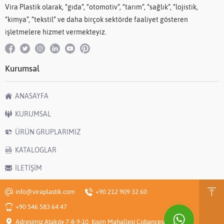
Vira Plastik olarak, “gıda”, “otomotiv”, “tarım”, “sağlık”, “lojistik,
“kimya”, “tekstil” ve daha birçok sektörde faaliyet gösteren
işletmelere hizmet vermekteyiz.
Kurumsal
ANASAYFA
KURUMSAL
ÜRÜN GRUPLARIMIZ
KATALOGLAR
İLETİŞİM
info@viraplastik.com
+90 212 909 32 60
+90 546 583 64 47
Adresimiz Ataköy 7-8-9-10. Kısım Mahallesi Çobançeşme E-5