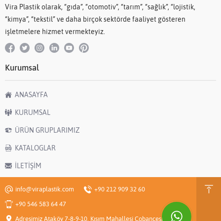
Vira Plastik olarak, “gıda”, “otomotiv”, “tarım”, “sağlık”, “lojistik,
“kimya”, “tekstil” ve daha birçok sektörde faaliyet gösteren
işletmelere hizmet vermekteyiz.
Kurumsal
ANASAYFA
KURUMSAL
ÜRÜN GRUPLARIMIZ
KATALOGLAR
İLETİŞİM
info@viraplastik.com
+90 212 909 32 60
+90 546 583 64 47
Adresimiz Ataköy 7-8-9-10. Kısım Mahallesi Çobançeşme E-5