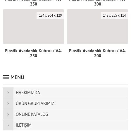
350
300
184 x 304 x 129
148 x 255 x 114
Plastik Avadanlık Kutusu / VA-
Plastik Avadanlık Kutusu / VA-
250
200
MENÜ
HAKKIMIZDA
ÜRÜN GRUPLARIMIZ
ONLİNE KATALOG
İLETİŞİM