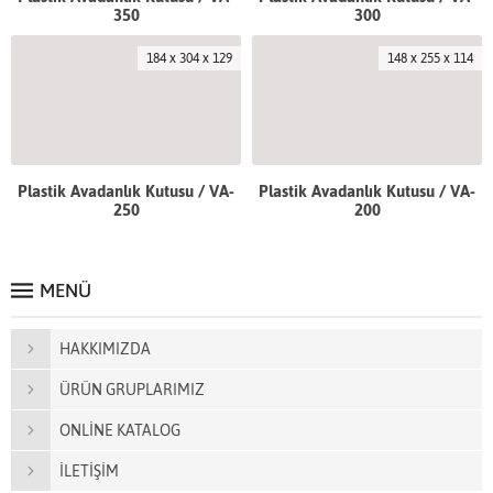
350
300
184 x 304 x 129
148 x 255 x 114
Plastik Avadanlık Kutusu / VA-
Plastik Avadanlık Kutusu / VA-
250
200
MENÜ
HAKKIMIZDA
ÜRÜN GRUPLARIMIZ
ONLİNE KATALOG
İLETİŞİM