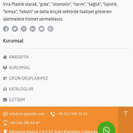
Vira Plastik olarak, “gıda”, “otomotiv”, “tarım”, “sağlık”, “lojistik,
“kimya”, “tekstil” ve daha birçok sektörde faaliyet gösteren
işletmelere hizmet vermekteyiz.
Kurumsal
ANASAYFA
KURUMSAL
ÜRÜN GRUPLARIMIZ
KATALOGLAR
İLETİŞİM
info@viraplastik.com
+90 212 909 32 60
+90 546 583 64 47
Adresimiz Ataköy 7-8-9-10. Kısım Mahallesi Çobançeşme E-5