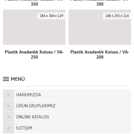
350
300
184 x 304 x 129
148 x 255 x 114
Plastik Avadanlık Kutusu / VA-
Plastik Avadanlık Kutusu / VA-
250
200
MENÜ
HAKKIMIZDA
ÜRÜN GRUPLARIMIZ
ONLİNE KATALOG
İLETİŞİM