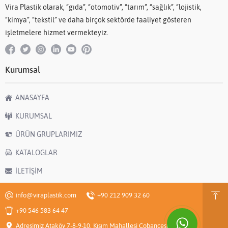
Vira Plastik olarak, “gıda”, “otomotiv”, “tarım”, “sağlık”, “lojistik,
“kimya”, “tekstil” ve daha birçok sektörde faaliyet gösteren
işletmelere hizmet vermekteyiz.
Kurumsal
ANASAYFA
KURUMSAL
ÜRÜN GRUPLARIMIZ
KATALOGLAR
İLETİŞİM
info@viraplastik.com
+90 212 909 32 60
+90 546 583 64 47
Adresimiz Ataköy 7-8-9-10. Kısım Mahallesi Çobançeşme E-5