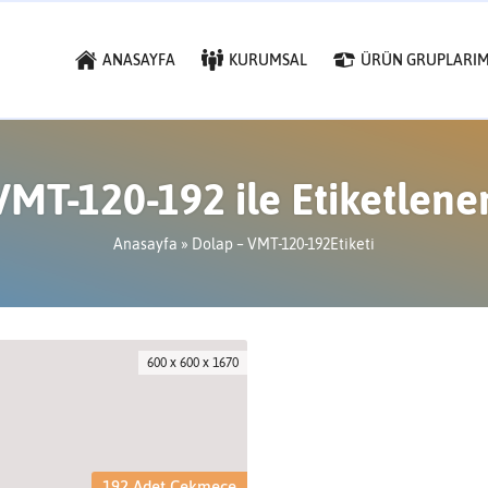
ANASAYFA
KURUMSAL
ÜRÜN GRUPLARIM
VMT-120-192 ile Etiketlene
Anasayfa
»
Dolap – VMT-120-192Etiketi
600 x 600 x 1670
192 Adet Çekmece