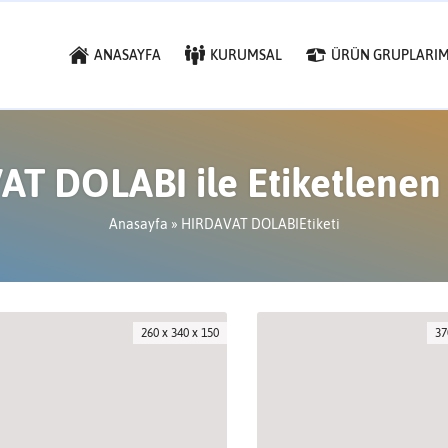
ANASAYFA
KURUMSAL
ÜRÜN GRUPLARIM
T DOLABI ile Etiketlenen
Anasayfa
»
HIRDAVAT DOLABIEtiketi
260 x 340 x 150
37