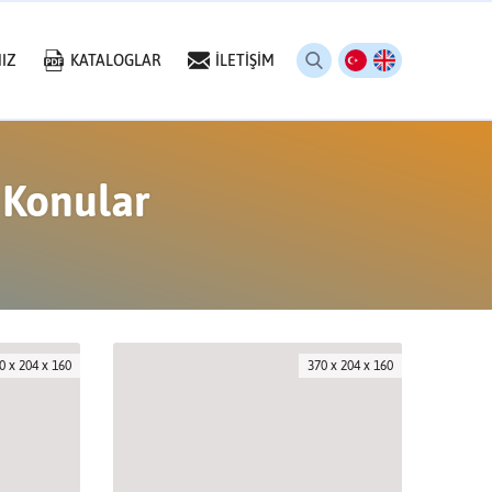
IZ
KATALOGLAR
İLETİŞİM
 Konular
0 x 204 x 160
370 x 204 x 160