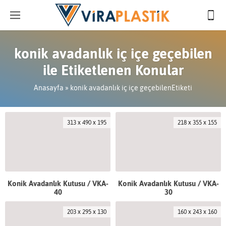
konik avadanlık iç içe geçebilen
ile Etiketlenen Konular
Anasayfa
»
konik avadanlık iç içe geçebilenEtiketi
313 x 490 x 195
218 x 355 x 155
Konik Avadanlık Kutusu / VKA-
Konik Avadanlık Kutusu / VKA-
40
30
203 x 295 x 130
160 x 243 x 160