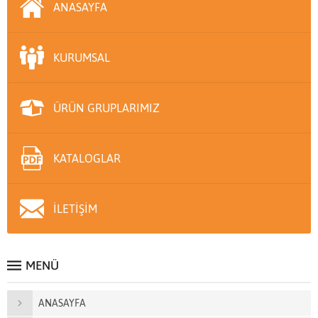
ANASAYFA
KURUMSAL
ÜRÜN GRUPLARIMIZ
KATALOGLAR
İLETİŞİM
MENÜ
ANASAYFA