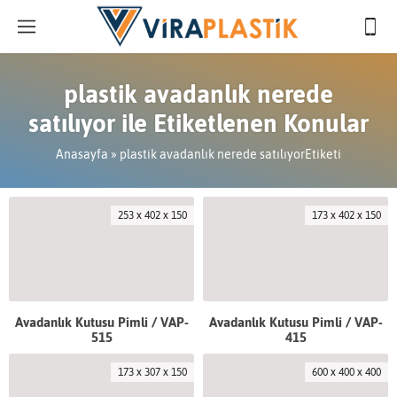
plastik avadanlık nerede
satılıyor ile Etiketlenen Konular
Anasayfa
»
plastik avadanlık nerede satılıyorEtiketi
253 x 402 x 150
173 x 402 x 150
Avadanlık Kutusu Pimli / VAP-
Avadanlık Kutusu Pimli / VAP-
515
415
173 x 307 x 150
600 x 400 x 400