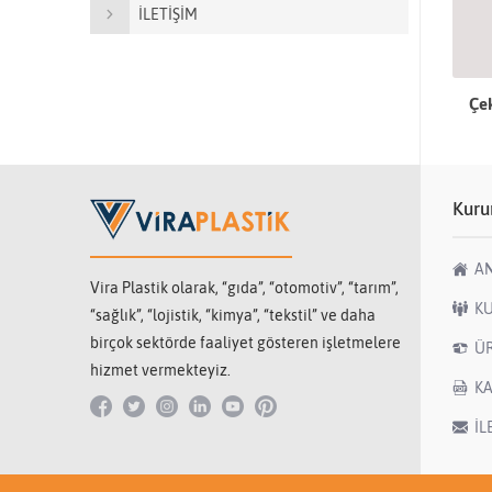
İLETİŞİM
Çek
Kuru
A
Vira Plastik olarak, “gıda”, “otomotiv”, “tarım”,
K
“sağlık”, “lojistik, “kimya”, “tekstil” ve daha
birçok sektörde faaliyet gösteren işletmelere
Ü
hizmet vermekteyiz.
K
İL