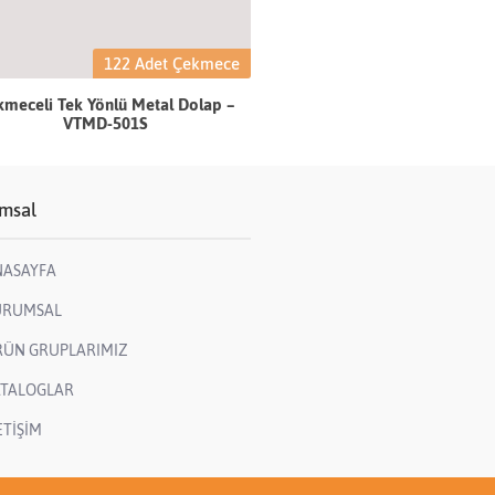
122 Adet Çekmece
meceli Tek Yönlü Metal Dolap –
VTMD-501S
msal
NASAYFA
URUMSAL
RÜN GRUPLARIMIZ
ATALOGLAR
ETİŞİM