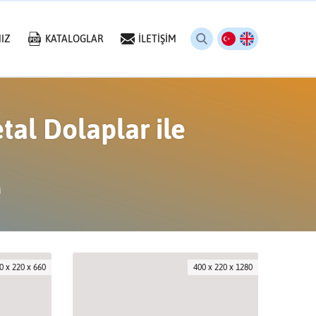
IZ
KATALOGLAR
İLETİŞİM
tal Dolaplar ile
i
0 x 220 x 660
400 x 220 x 1280