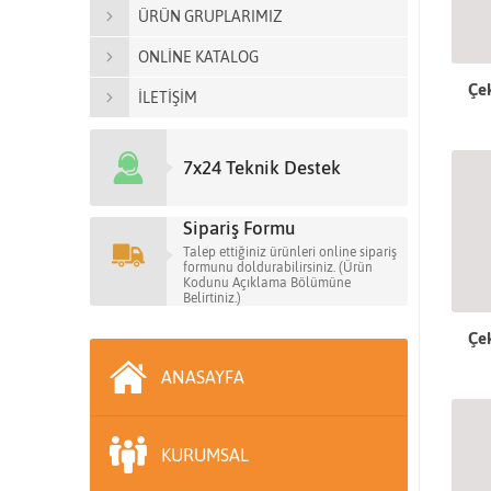
ÜRÜN GRUPLARIMIZ
ONLİNE KATALOG
Çek
İLETİŞİM
7x24 Teknik Destek
Sipariş Formu
Talep ettiğiniz ürünleri online sipariş
formunu doldurabilirsiniz. (Ürün
Kodunu Açıklama Bölümüne
Belirtiniz.)
Çek
ANASAYFA
KURUMSAL