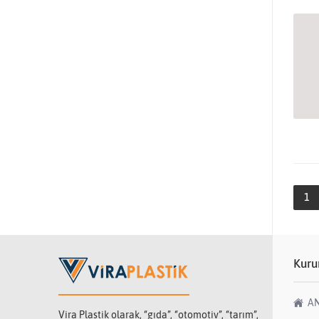
1
Kuru
A
Vira Plastik olarak, “gıda”, “otomotiv”, “tarım”,