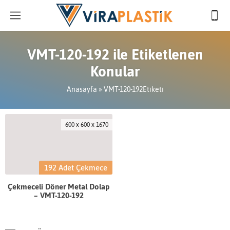
VMT-120-192 ile Etiketlenen
Konular
Anasayfa
»
VMT-120-192Etiketi
600 x 600 x 1670
192 Adet Çekmece
Çekmeceli Döner Metal Dolap
– VMT-120-192