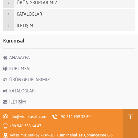
ÜRÜN GRUPLARIMIZ
KATALOGLAR
İLETİŞİM
Kurumsal
ANASAYFA
KURUMSAL
ÜRÜN GRUPLARIMIZ
KATALOGLAR
İLETİŞİM
info@viraplastik.com
+90 212 909 32 60
+90 546 583 64 47
Adresimiz Ataköy 7-8-9-10. Kısım Mahallesi Çobançeşme E-5