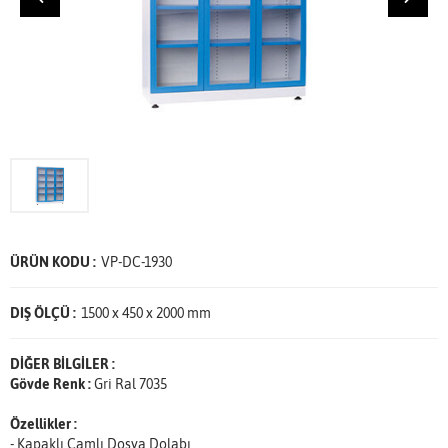
ÜRÜN KODU :
VP-DC-1930
DIŞ ÖLÇÜ :
1500 x 450 x 2000 mm
DİĞER BİLGİLER :
Gövde Renk :
Gri Ral 7035
Özellikler :
- Kapaklı Camlı Dosya Dolabı